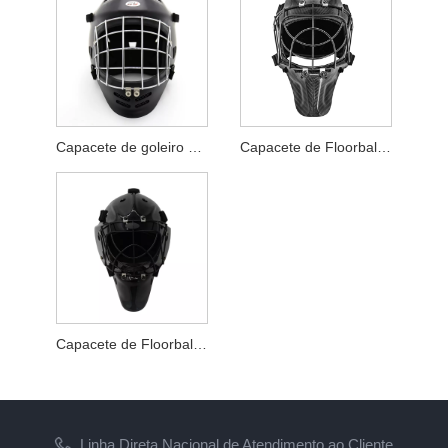
Capacete de goleiro de floorball personalizado júnior, ideal para goleiros de floorball juvenis
Capacete de Floorball 100% fibra de carbono de alta qualidade
Capacete de Floorball com gaiola vertical
Linha Direta Nacional de Atendimento ao Cliente