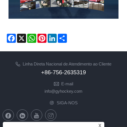
Facebook
X
WhatsApp
Pinterest
LinkedIn
Share
Linha Direta Nacional de Atendimento ao Cliente
+86-756-2635319
E-mail
info@gyhockey.com
SIGA-NOS
X