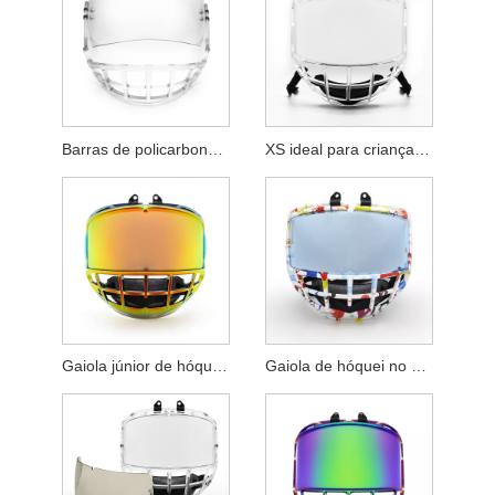
Barras de policarbonato duráveis ​​com substituto de primeira linha para escudo inferior da gaiola de hóquei
XS ideal para crianças pequenas gaiola transparente de hóquei no gelo para crianças na China
Gaiola júnior de hóquei no gelo cromada durável e de alta qualidade para crianças na China com substituição XS
Gaiola de hóquei no gelo para juniores e crianças