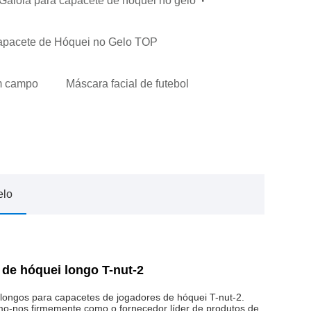
Gaiola para capacete de hóquei no gelo
pacete de Hóquei no Gelo TOP
em campo
Máscara facial de futebol
elo
 de hóquei longo T-nut-2
 longos para capacetes de jogadores de hóquei T-nut-2.
mo-nos firmemente como o fornecedor líder de produtos de