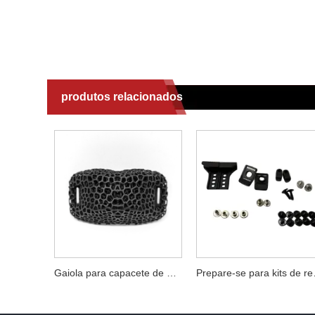
produtos relacionados
Gaiola para capacete de hóquei no gelo impressa em 3D e peças de reposição para copo de queixo - Compatível com a maioria dos capacetes
Prepare-se par