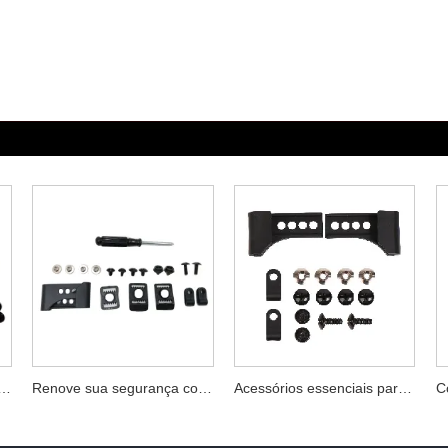
a kits de reparo de capacetes de hóquei de segurança
Renove sua segurança com kits de conserto de capacete de hóquei
Acessórios essenciais para kits de reparo de capacete de hóquei