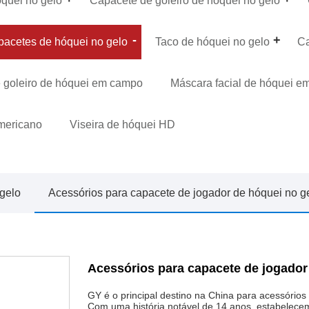
quei no gelo
Capacete de goleiro de hóquei no gelo
pacetes de hóquei no gelo
Taco de hóquei no gelo
Ca
 goleiro de hóquei em campo
Máscara facial de hóquei 
Americano
Viseira de hóquei HD
 gelo
Acessórios para capacete de jogador de hóquei no g
Acessórios para capacete de jogador
GY é o principal destino na China para acessórios
Com uma história notável de 14 anos, estabelece