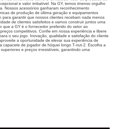
xcepcional e valor imbatível. Na GY, temos imenso orgulho
ia. Nossos acessórios ganharam reconhecimento
écnicas de produção de última geração e equipamentos
m para garantir que nossos clientes recebam nada menos
dade de clientes satisfeitos e vamos construir juntos uma
 que a GY é o fornecedor preferido do setor ao
preços competitivos. Confie em nossa experiência e libere
ara o seu jogo. Inovação, qualidade e satisfação do cliente
proveite a oportunidade de elevar sua experiência de
 capacete de jogador de hóquei longo T-nut-2. Escolha a
periores e preços irresistíveis, garantindo uma