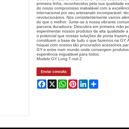
primeira linha, reconhecidos pela sua qualidade e
do nosso compromisso inabalável com a excelênc
internacional por seu artesanato incomparável, t
revolucionários. Nós consistentemente vamos alé
do que o melhor. Junte-se à nossa vibrante comuni
parceria duradoura. Descubra em primeira mão por
experimentar nossos produtos de alta qualidade a 
o potencial que nossas soluções de ponta trazem p
constituem a base de tudo o que fazemos na GY. A
hóquei com nossos tão procurados acessórios para
GY e entre num mundo onde convergem produtos su
experiência inigualável para todos.
Modelo:GY Long T-nut-2
Enviar consulta
Facebook
X
WhatsApp
Pinterest
LinkedIn
Share