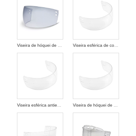
Viseira de hóquei de corte secundário transparente fotocromática anti-riscos
Viseira esférica de corte secundário anti-riscos para hóquei
Viseira esférica antiembaçante de corte secundário para hóquei
Viseira de hóquei de corte secundário anti-embaciamento e anti-riscos