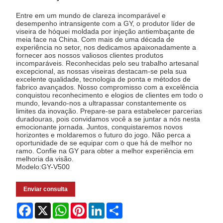
Entre em um mundo de clareza incomparável e
desempenho intransigente com a GY, o produtor líder de
viseira de hóquei moldada por injeção antiembaçante de
meia face na China. Com mais de uma década de
experiência no setor, nos dedicamos apaixonadamente a
fornecer aos nossos valiosos clientes produtos
incomparáveis. Reconhecidas pelo seu trabalho artesanal
excepcional, as nossas viseiras destacam-se pela sua
excelente qualidade, tecnologia de ponta e métodos de
fabrico avançados. Nosso compromisso com a excelência
conquistou reconhecimento e elogios de clientes em todo o
mundo, levando-nos a ultrapassar constantemente os
limites da inovação. Prepare-se para estabelecer parcerias
duradouras, pois convidamos você a se juntar a nós nesta
emocionante jornada. Juntos, conquistaremos novos
horizontes e moldaremos o futuro do jogo. Não perca a
oportunidade de se equipar com o que há de melhor no
ramo. Confie na GY para obter a melhor experiência em
melhoria da visão.
Modelo:GY-V500
Enviar consulta
Facebook
X
WhatsApp
Pinterest
LinkedIn
Share