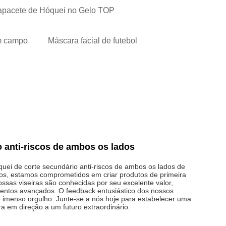
pacete de Hóquei no Gelo TOP
em campo
Máscara facial de futebol
o anti-riscos de ambos os lados
óquei de corte secundário anti-riscos de ambos os lados de
nos, estamos comprometidos em criar produtos de primeira
ossas viseiras são conhecidas por seu excelente valor,
mentos avançados. O feedback entusiástico dos nossos
e imenso orgulho. Junte-se a nós hoje para estabelecer uma
a em direção a um futuro extraordinário.