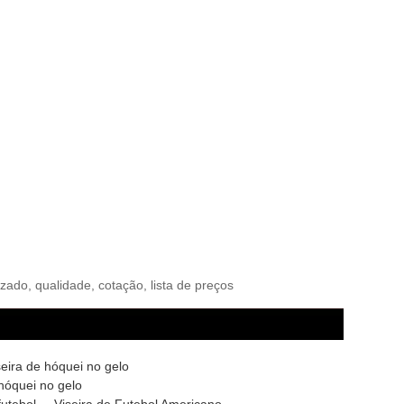
zado, qualidade, cotação, lista de preços
seira de hóquei no gelo
hóquei no gelo
futebol
Viseira de Futebol Americano