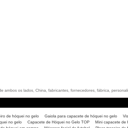
de ambos os lados, China, fabricantes, fornecedores, fábrica, personali
iro de hóquei no gelo
Gaiola para capacete de hóquei no gelo
Vi
quei no gelo
Capacete de Hóquei no Gelo TOP
Mini capacete de 
l de hóquei em campo
Máscara facial de futebol
Placa traseira de 