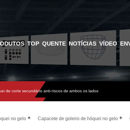
RODUTOS
TOP
QUENTE
NOTÍCIAS
VÍDEO
EN
uei de corte secundário anti-riscos de ambos os lados
quei no gelo
Capacete de goleiro de hóquei no gelo