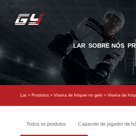
LAR
SOBRE NÓS
P
Lar
>
Produtos
>
Viseira de hóquei no gelo
> Viseira de hóq
Todos os produtos
Capacete de jogador de hó