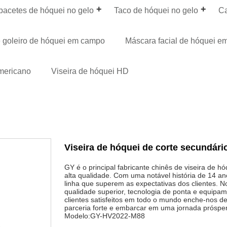
pacetes de hóquei no gelo
Taco de hóquei no gelo
Ca
 goleiro de hóquei em campo
Máscara facial de hóquei 
Americano
Viseira de hóquei HD
Viseira de hóquei de corte secundári
GY é o principal fabricante chinês de viseira de h
alta qualidade. Com uma notável história de 14 a
linha que superem as expectativas dos clientes. N
qualidade superior, tecnologia de ponta e equipa
clientes satisfeitos em todo o mundo enche-nos d
parceria forte e embarcar em uma jornada prósper
Modelo:GY-HV2022-M88