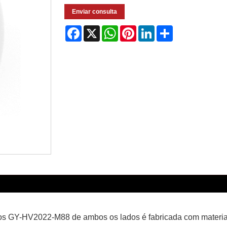
Enviar consulta
Facebook
X
WhatsApp
Pinterest
LinkedIn
Share
scos GY-HV2022-M88 de ambos os lados é fabricada com materia