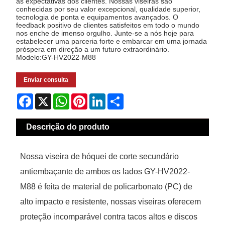
as expectativas dos clientes. Nossas viseiras são
conhecidas por seu valor excepcional, qualidade superior,
tecnologia de ponta e equipamentos avançados. O
feedback positivo de clientes satisfeitos em todo o mundo
nos enche de imenso orgulho. Junte-se a nós hoje para
estabelecer uma parceria forte e embarcar em uma jornada
próspera em direção a um futuro extraordinário.
Modelo:GY-HV2022-M88
Enviar consulta
Facebook
X
WhatsApp
Pinterest
LinkedIn
Share
Descrição do produto
Nossa viseira de hóquei de corte secundário
antiembaçante de ambos os lados GY-HV2022-
M88 é feita de material de policarbonato (PC) de
alto impacto e resistente, nossas viseiras oferecem
proteção incomparável contra tacos altos e discos