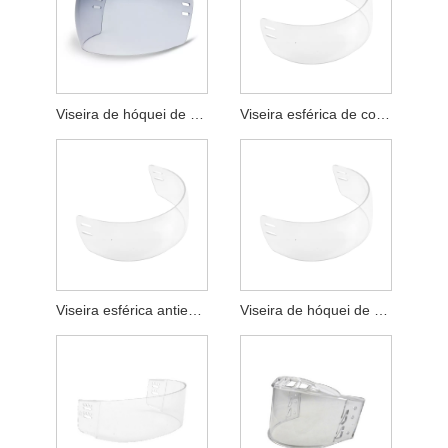
Viseira de hóquei de corte secundário transparente fotocromática anti-riscos
Viseira esférica de corte secundário anti-riscos para hóquei
Viseira esférica antiembaçante de corte secundário para hóquei
Viseira de hóquei de corte secundário anti-embaciamento e anti-riscos