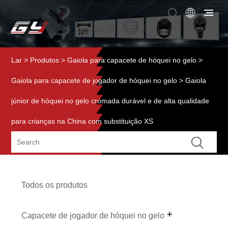
Lar
>
Produtos
>
Gaiola para capacete de hóquei no gelo
>
Gaiola para capacete de jogador de hóquei no gelo
> Gaiola
júnior de hóquei no gelo cromada durável e de alta qualidade
para crianças na China com substituição XS
Todos os produtos
Capacete de jogador de hóquei no gelo