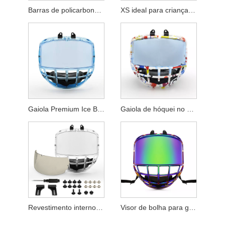
Barras de policarbonato duráveis ​​com substituto de primeira linha para escudo inferior da gaiola de hóquei
XS ideal para crianças pequenas gaiola transparente de hóquei no gelo para crianças na China
Gaiola Premium Ice Blue Junior XS para capacetes de hóquei no gelo
Gaiola de hóquei no gelo para juniores e crianças
Revestimento interno antiembaçante e externo anti-riscos Conjunto de reposição Junior Ice Hockey Cage XS
Visor de bolha para gaiola de hóquei no gelo sênior cromado antiembaçante