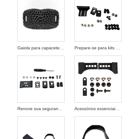
Gaiola para capacete de hóquei no gelo impressa em 3D e peças de reposição para copo de queixo - Compatível com a maioria dos capacetes
Prepare-se para kits de reparo de capacetes de hóquei de segurança
Renove sua segurança com kits de conserto de capacete de hóquei
Acessórios essenciais para kits de reparo de capacete de hóquei